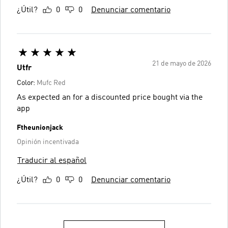
¿Útil?
0
0
Denunciar comentario
21 de mayo de 2026
Utfr
Color:
Mufc Red
As expected an for a discounted price bought via the
app
Ftheunionjack
Opinión incentivada
Traducir al español
¿Útil?
0
0
Denunciar comentario