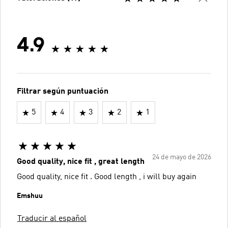
4.9
Filtrar según puntuación
5
4
3
2
1
24 de mayo de 2026
Good quality, nice fit , great length
Good quality, nice fit . Good length , i will buy again
Emshuu
Traducir al español