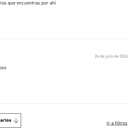
 los que encuentras por ahí
24 de julio de 2026
ioso
arios
Ir a filtros