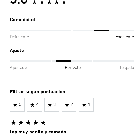
5.0
Comodidad
Deficiente
Excelente
Ajuste
Ajustado
Perfecto
Holgado
Filtrar según puntuación
5
4
3
2
1
top muy bonito y cómodo