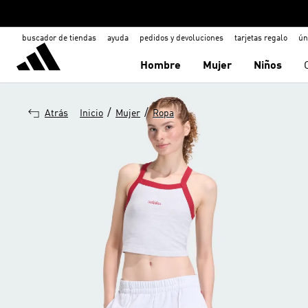
buscador de tiendas
ayuda
pedidos y devoluciones
tarjetas regalo
ún
Hombre
Mujer
Niños
/
/
Atrás
Inicio
Mujer
Ropa