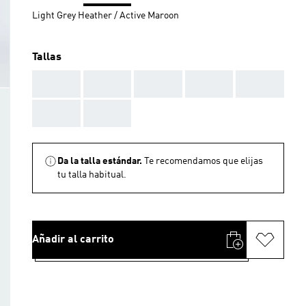
Light Grey Heather / Active Maroon
Tallas
AAA
AAA
AAA
AAA
AAA
AAA
AAA
Da la talla estándar.
Te recomendamos que elijas
tu talla habitual.
Añadir al carrito