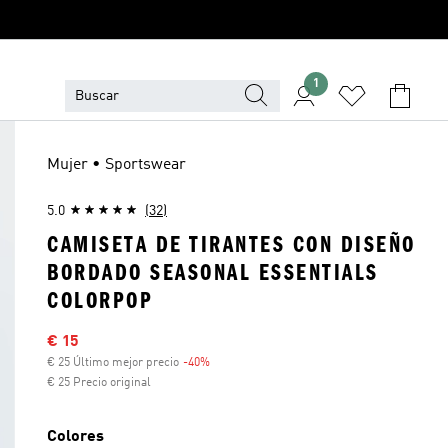
1
Mujer • Sportswear
5.0
(32)
CAMISETA DE TIRANTES CON DISEÑO
BORDADO SEASONAL ESSENTIALS
COLORPOP
Precio rebajado
€ 15
€ 25 Último mejor precio
-40%
Descuento
€ 25 Precio original
Colores