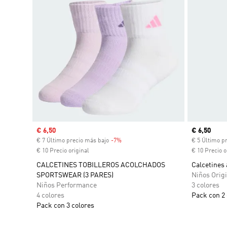
Precio de venta
€ 6,50
Precio act
€ 6,50
€ 7 Último precio más bajo
-7%
Descuento
€ 5 Último p
€ 10 Precio original
€ 10 Precio o
CALCETINES TOBILLEROS ACOLCHADOS
Calcetines 
SPORTSWEAR (3 PARES)
Niños Origi
Niños Performance
3 colores
4 colores
Pack con 2 
Pack con 3 colores