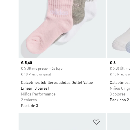
Precio actual
€ 5,60
Precio act
€ 6
€ 5 Último precio más bajo
€ 5,50 Últim
€ 10 Precio original
€ 10 Precio o
Calcetines tobilleros adidas Outlet Value
Calcetines 
Linear (3 pares)
Niños Origi
Niños Performance
3 colores
2 colores
Pack con 2 
Pack de 3
Añadir a la li