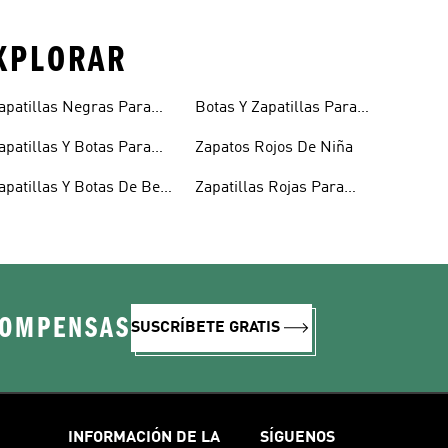
EXPLORAR
apatillas Negras Para
Botas Y Zapatillas Para
iños
Niños
apatillas Y Botas Para
Zapatos Rojos De Niña
iñas Bebés
apatillas Y Botas De Bebé
Zapatillas Rojas Para
 Niño
Niños
COMPENSAS
SUSCRÍBETE GRATIS
INFORMACIÓN DE LA
SÍGUENOS