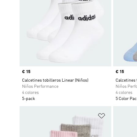
Precio
€ 15
Precio
€ 15
Calcetines tobilleros Linear (Niños)
Calcetines 
Niños Performance
Niños Perf
4 colores
4 colores
5-pack
5 Color Pa
Añadir a la li