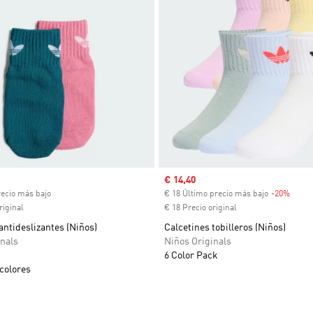
ual
Precio de venta
€ 14,40
recio más bajo
€ 18 Último precio más bajo
-20%
Descu
riginal
€ 18 Precio original
antideslizantes (Niños)
Calcetines tobilleros (Niños)
nals
Niños Originals
6 Color Pack
colores