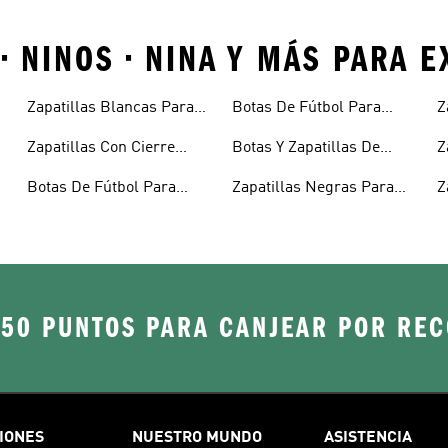
• NINOS • NINA Y MÁS PARA 
Zapatillas Blancas Para
Botas De Fútbol Para
Z
Niños
Niños
N
Zapatillas Con Cierre
Botas Y Zapatillas De
Z
Adherente Niños
Fútbol Para Niños
N
Botas De Fútbol Para
Zapatillas Negras Para
Z
Niñas
Niñas
Y
250 PUNTOS PARA CANJEAR POR RE
IONES
NUESTRO MUNDO
ASISTENCIA