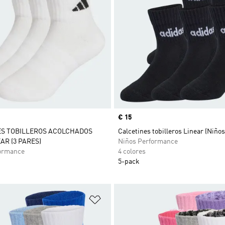
Precio
€ 15
ES TOBILLEROS ACOLCHADOS
Calcetines tobilleros Linear (Niños
R (3 PARES)
Niños Performance
ormance
4 colores
5-pack
sta de deseos
Añadir a la lista de deseos