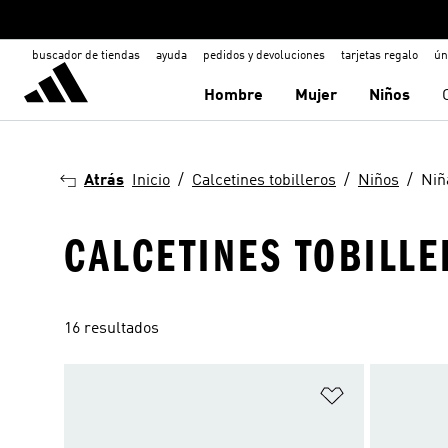
buscador de tiendas
ayuda
pedidos y devoluciones
tarjetas regalo
ún
Hombre
Mujer
Niños
Atrás
Inicio
Calcetines tobilleros
Niños
Niñ
CALCETINES TOBILLE
16 resultados
Añadir a la li