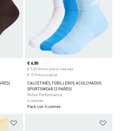
Precio actual
€ 6,50
cuento
€ 5,50 Último precio más bajo
€ 10 Precio original
ARES)
CALCETINES TOBILLEROS ACOLCHADOS
SPORTSWEAR (3 PARES)
Niños Performance
4 colores
Pack con 3 colores
Añadir a la lista de deseos
Añadir a la