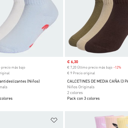
ual
Precio de venta
€ 6,30
o precio más bajo
€ 7,20 Último precio más bajo
-12%
Des
riginal
€ 9 Precio original
antideslizantes (Niños)
CALCETINES DE MEDIA CAÑA (3 P
nals
Niños Originals
2 colores
colores
Pack con 3 colores
sta de deseos
Añadir a la lista de deseos