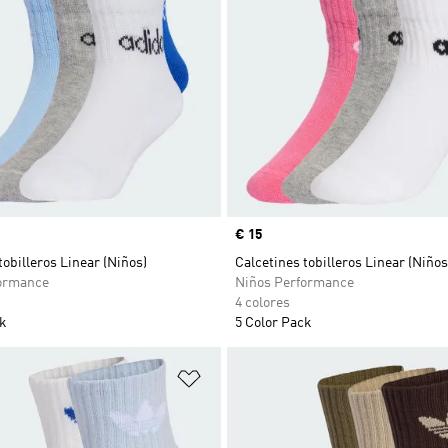
Precio
€ 15
tobilleros Linear (Niños)
Calcetines tobilleros Linear (Niños
ormance
Niños Performance
4 colores
ck
5 Color Pack
sta de deseos
Añadir a la lista de deseos