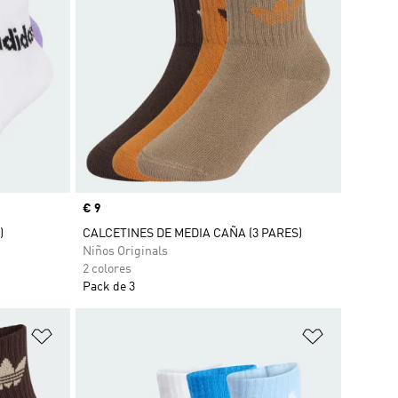
Precio
€ 9
)
CALCETINES DE MEDIA CAÑA (3 PARES)
Niños Originals
2 colores
Pack de 3
Añadir a la lista de deseos
Añadir a la