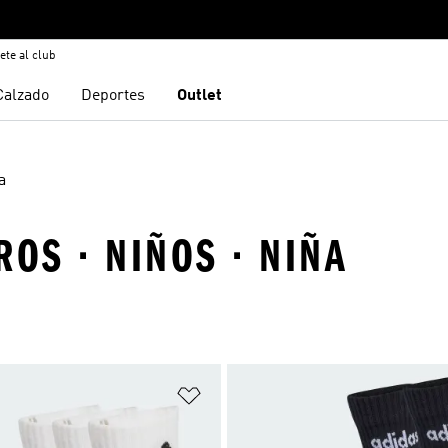
ete al club
Calzado
Deportes
Outlet
a
ROS · NIÑOS · NIÑA
sta de deseos
Añadir a la lista de deseos