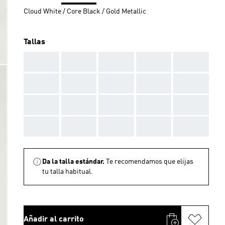
Cloud White / Core Black / Gold Metallic
Tallas
AAA
AAA
AAA
AAA
AAA
AAA
AAA
AAA
AAA
AAA
AAA
AAA
AAA
AAA
AAA
AAA
AAA
AAA
AAA
AAA
Da la talla estándar.
Te recomendamos que elijas
tu talla habitual.
Añadir al carrito