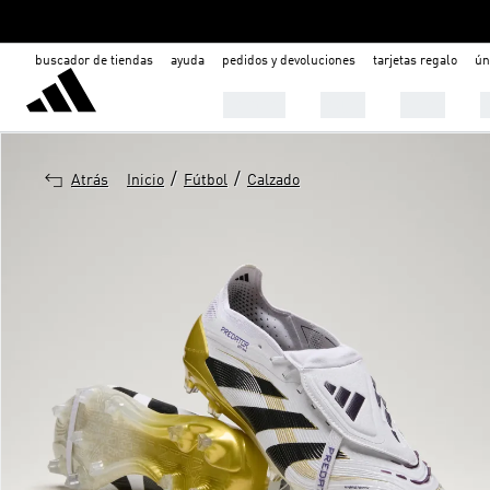
buscador de tiendas
ayuda
pedidos y devoluciones
tarjetas regalo
ún
Hombre
Mujer
Niños
C
/
/
Atrás
Inicio
Fútbol
Calzado