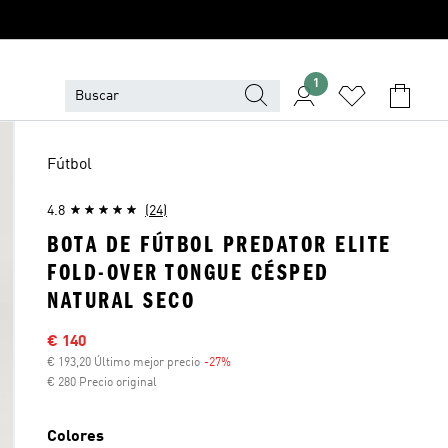
1
Fútbol
4.8
(24)
BOTA DE FÚTBOL PREDATOR ELITE
FOLD-OVER TONGUE CÉSPED
NATURAL SECO
Precio rebajado
€ 140
€ 193,20 Último mejor precio
-27%
Descuento
€ 280 Precio original
Colores