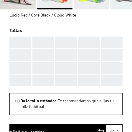
Lucid Red / Core Black / Cloud White
Tallas
AAA
AAA
AAA
AAA
AAA
AAA
AAA
AAA
AAA
AAA
AAA
AAA
AAA
AAA
AAA
AAA
AAA
AAA
AAA
AAA
Da la talla estándar.
Te recomendamos que elijas tu
talla habitual.