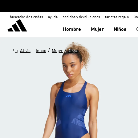
buscador de tiendas
ayuda
pedidos y devoluciones
tarjetas regalo
ún
Hombre
Mujer
Niños
/
/
Atrás
Inicio
Mujer
Ropa