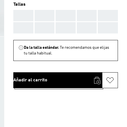
Tallas
AAA
AAA
AAA
AAA
AAA
AAA
AAA
AAA
AAA
AAA
Da la talla estándar.
Te recomendamos que elijas
tu talla habitual.
Añadir al carrito