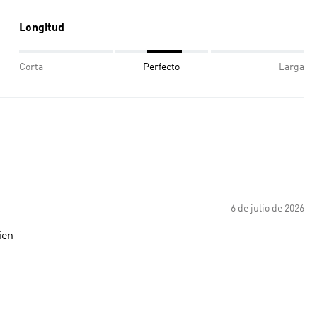
Longitud
Corta
Perfecto
Larga
6 de julio de 2026
ien