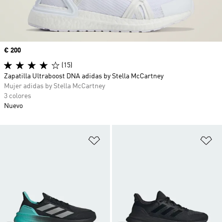
Precio
€ 200
(15)
Zapatilla Ultraboost DNA adidas by Stella McCartney
Mujer adidas by Stella McCartney
3 colores
Nuevo
Añadir a la lista de deseos
Añ