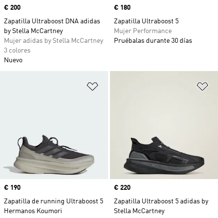
Precio
€ 200
Precio
€ 180
Zapatilla Ultraboost DNA adidas
Zapatilla Ultraboost 5
by Stella McCartney
Mujer Performance
Mujer adidas by Stella McCartney
Pruébalas durante 30 días
3 colores
Nuevo
Añadir a la lista de deseos
Añ
Precio
€ 190
Precio
€ 220
Zapatilla de running Ultraboost 5
Zapatilla Ultraboost 5 adidas by
Hermanos Koumori
Stella McCartney