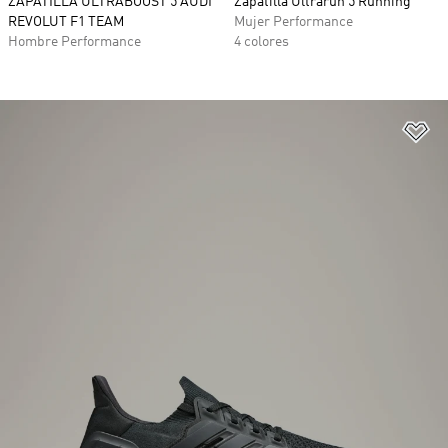
ZAPATILLA ULTRABOOST 5 AUDI
Zapatilla Ultrarun 5 Running
REVOLUT F1 TEAM
Mujer Performance
Hombre Performance
4 colores
Añ