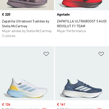
Precio
€ 220
Agotado
Zapatilla Ultraboost 5 adidas by
ZAPATILLA ULTRABOOST 5 AUDI
Stella McCartney
REVOLUT F1 TEAM
Mujer adidas by Stella McCartney
Mujer Performance
3 colores
Añadir a la lista de deseos
Añ
Precio de venta
€ 126
Precio de venta
€ 161