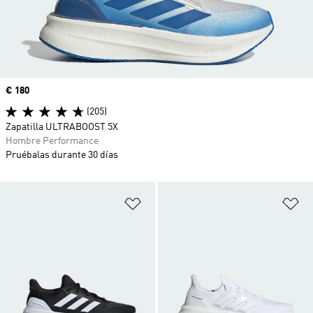
Precio
€ 180
(205)
Zapatilla ULTRABOOST 5X
Hombre Performance
Pruébalas durante 30 días
Añadir a la lista de deseos
Añ