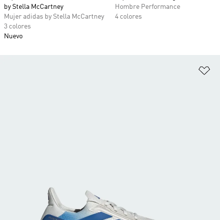
by Stella McCartney
Hombre Performance
Mujer adidas by Stella McCartney
4 colores
3 colores
Nuevo
Añ