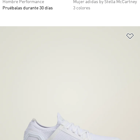
Hombre Performance
Mujer adidas by Stella McCartney
Pruébalas durante 30 días
3 colores
Añ