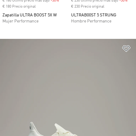
€ 180 Último precio más bajo
-30%
Descuento
€ 230 Último precio más bajo
-30%
Desc
€ 180 Precio original
€ 230 Precio original
Zapatilla ULTRA BOOST 5X W
ULTRAB00ST 5 STRUNG
Mujer Performance
Hombre Performance
Añ