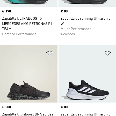
Precio
€ 190
Precio
€ 80
Zapatilla ULTRABOOST 5
Zapatilla de running Ultrarun 5
MERCEDES AMG PETRONAS F1
W
TEAM
Mujer Performance
Hombre Performance
4 colores
Añadir a la lista de deseos
Añ
Precio
€ 200
Precio
€ 80
Zapatilla Ultraboost DNA adidas
Zapatilla de running Ultrarun 5