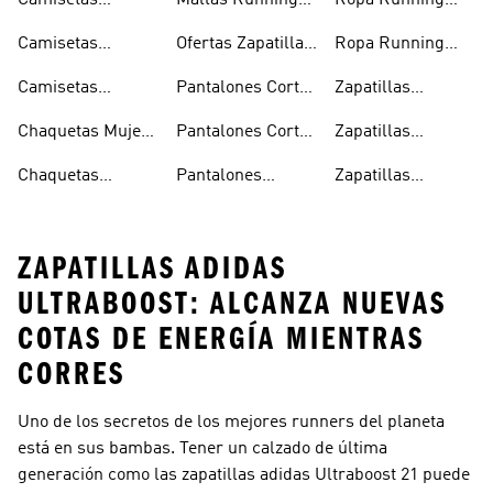
Camisetas
Mallas Running
Ropa Running
Running
Mujer
Hombre
Camisetas
Ofertas Zapatillas
Ropa Running
Running Hombre
Running
Mujer
Camisetas
Pantalones Cortos
Zapatillas
Running Mujer
Running Hombre
Running
Chaquetas Mujer
Pantalones Cortos
Zapatillas
Running
Running Mujer
Running Hombre
Chaquetas
Pantalones
Zapatillas
Running Hombre
Running Hombre
Running Mujer
ZAPATILLAS ADIDAS
ULTRABOOST: ALCANZA NUEVAS
COTAS DE ENERGÍA MIENTRAS
CORRES
Uno de los secretos de los mejores runners del planeta
está en sus bambas. Tener un calzado de última
generación como las zapatillas adidas Ultraboost 21 puede