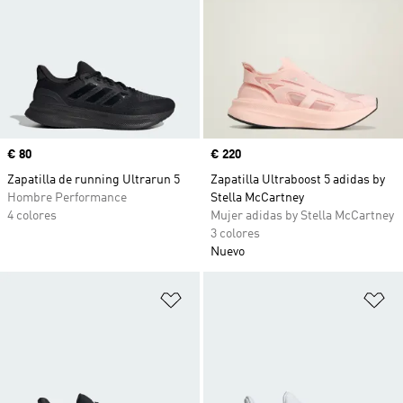
Precio
€ 80
Precio
€ 220
Zapatilla de running Ultrarun 5
Zapatilla Ultraboost 5 adidas by
Hombre Performance
Stella McCartney
4 colores
Mujer adidas by Stella McCartney
3 colores
Nuevo
Añadir a la lista de deseos
Añ