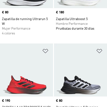
Precio
€ 80
Precio
€ 180
Zapatilla de running Ultrarun 5
Zapatilla Ultraboost 5
W
Hombre Performance
Mujer Performance
Pruébalas durante 30 días
4 colores
Añadir a la lista de deseos
Añ
Precio
€ 190
Precio
€ 80