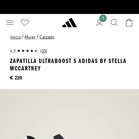
1
/
/
Inicio
Mujer
Calzado
4.3
(35)
ZAPATILLA ULTRABOOST 5 ADIDAS BY STELLA
MCCARTNEY
Precio
€ 220