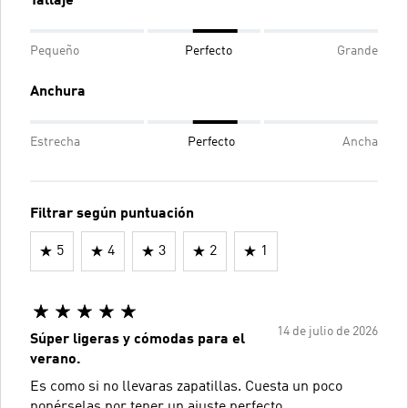
Tallaje
Pequeño
Perfecto
Grande
Anchura
Estrecha
Perfecto
Ancha
Filtrar según puntuación
5
4
3
2
1
14 de julio de 2026
Súper ligeras y cómodas para el
verano.
Es como si no llevaras zapatillas. Cuesta un poco
ponérselas por tener un ajuste perfecto.