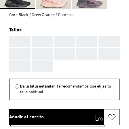
Core Black / Crew Orange / Charcoal
Tallas
AAA
AAA
AAA
AAA
AAA
AAA
AAA
AAA
AAA
AAA
AAA
AAA
Da la talla estándar.
Te recomendamos que elijas tu
talla habitual.
Añadir al carrito