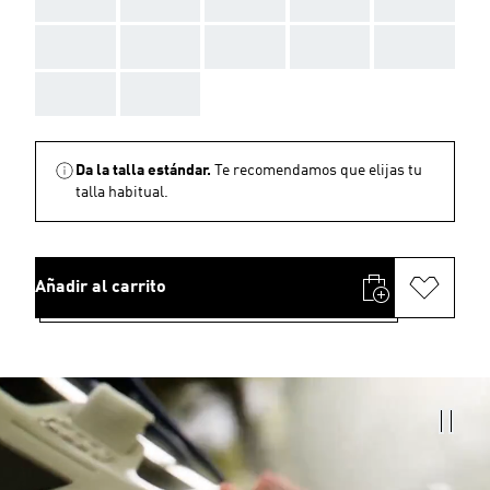
AAA
AAA
AAA
AAA
AAA
AAA
AAA
Da la talla estándar.
Te recomendamos que elijas tu
talla habitual.
Añadir al carrito