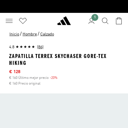
1
/
/
Inicio
Hombre
Calzado
4.8
(86)
ZAPATILLA TERREX SKYCHASER GORE-TEX
HIKING
Precio rebajado
€ 128
€ 160 Último mejor precio
-20%
Descuento
€ 160 Precio original