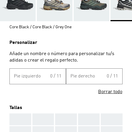
Core Black / Core Black / Grey One
Personalizar
Añade un nombre o número para personalizar tu/s
adidas o crear el regalo perfecto.
Pie izquierdo
0 / 11
Pie derecho
0 / 11
Borrar todo
Tallas
AAA
AAA
AAA
AAA
AAA
AAA
AAA
AAA
AAA
AAA