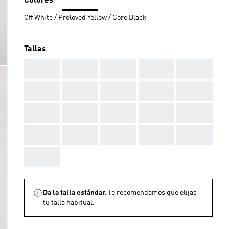
Colores
Off White / Preloved Yellow / Core Black
Tallas
AAA
AAA
AAA
AAA
AAA
AAA
AAA
AAA
AAA
AAA
AAA
AAA
AAA
AAA
AAA
AAA
AAA
AAA
AAA
AAA
AAA
Da la talla estándar.
Te recomendamos que elijas
tu talla habitual.