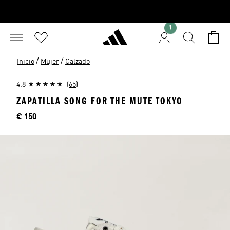
1
/
/
Inicio
Mujer
Calzado
4.8
(65)
ZAPATILLA SONG FOR THE MUTE TOKYO
Precio
€ 150