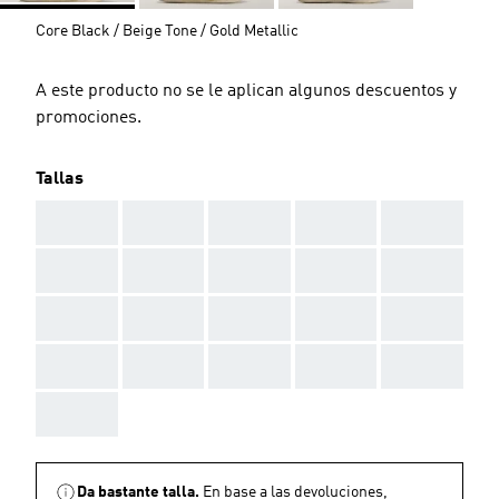
Core Black / Beige Tone / Gold Metallic
A este producto no se le aplican algunos descuentos y
promociones.
Tallas
AAA
AAA
AAA
AAA
AAA
AAA
AAA
AAA
AAA
AAA
AAA
AAA
AAA
AAA
AAA
AAA
AAA
AAA
AAA
AAA
AAA
Da bastante talla.
En base a las devoluciones,