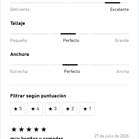
Deficiente
Excelente
Tallaje
Pequeño
Perfecto
Grande
Anchura
Estrecha
Perfecto
Ancha
Filtrar según puntuación
5
4
3
2
1
27 de julio de 2026
muy bonitas y comodas