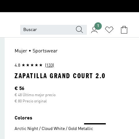
1
Mujer • Sportswear
4.8
(133)
ZAPATILLA GRAND COURT 2.0
Precio actual
€ 56
€ 48 Último mejor precio
€ 80 Precio original
Colores
Arctic Night / Cloud White / Gold Metallic