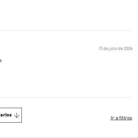
15 de julio de 2026
esadas
arios
Ir a filtros