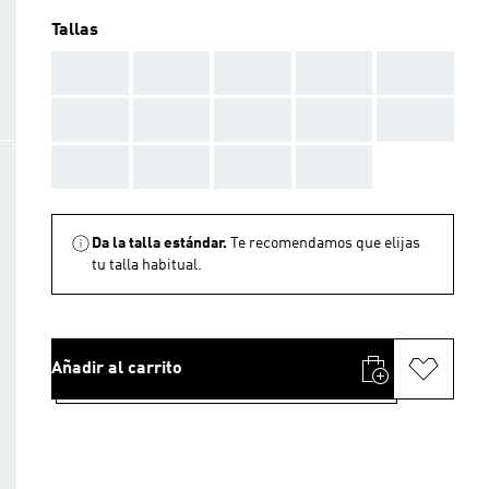
Tallas
AAA
AAA
AAA
AAA
AAA
AAA
AAA
AAA
AAA
AAA
AAA
AAA
AAA
AAA
Da la talla estándar.
Te recomendamos que elijas
tu talla habitual.
Añadir al carrito