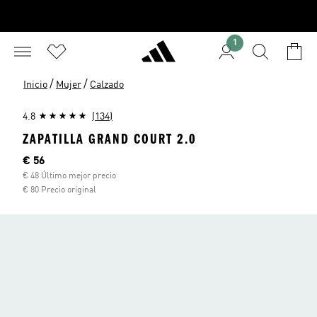
1
/
/
Inicio
Mujer
Calzado
4.8
(134)
ZAPATILLA GRAND COURT 2.0
Precio actual
€ 56
€ 48 Último mejor precio
€ 80 Precio original