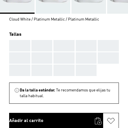
Cloud White / Platinum Metallic / Platinum Metallic
Tallas
AAA
AAA
AAA
AAA
AAA
AAA
AAA
AAA
AAA
AAA
AAA
AAA
AAA
AAA
Da la talla estándar.
Te recomendamos que elijas tu
talla habitual.
Añadir al carrito