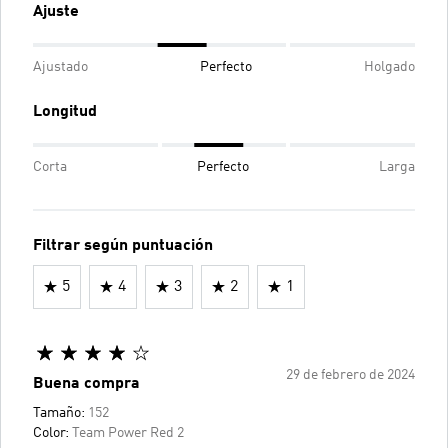
Ajuste
Ajustado
Perfecto
Holgado
Longitud
Corta
Perfecto
Larga
Filtrar según puntuación
5
4
3
2
1
29 de febrero de 2024
Buena compra
Tamaño:
152
Color:
Team Power Red 2