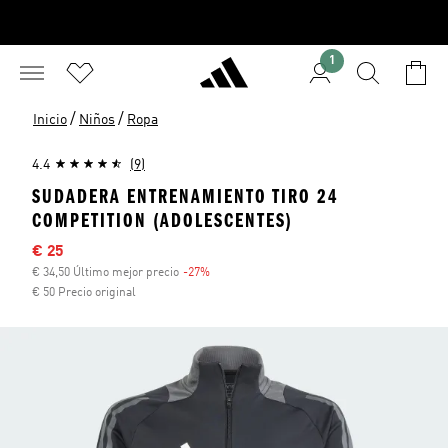
1
/
/
Inicio
Niños
Ropa
4.4
(9)
SUDADERA ENTRENAMIENTO TIRO 24
COMPETITION (ADOLESCENTES)
Precio rebajado
€ 25
€ 34,50 Último mejor precio
-27%
Descuento
€ 50 Precio original