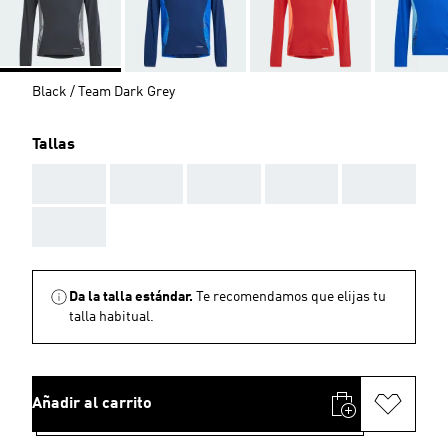
Black / Team Dark Grey
Tallas
AAA
AAA
AAA
AAA
AAA
AAA
Da la talla estándar.
Te recomendamos que elijas tu
talla habitual.
Añadir al carrito