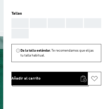
Tallas
AAA
AAA
AAA
AAA
AAA
AAA
Da la talla estándar.
Te recomendamos que elijas
tu talla habitual.
Añadir al carrito