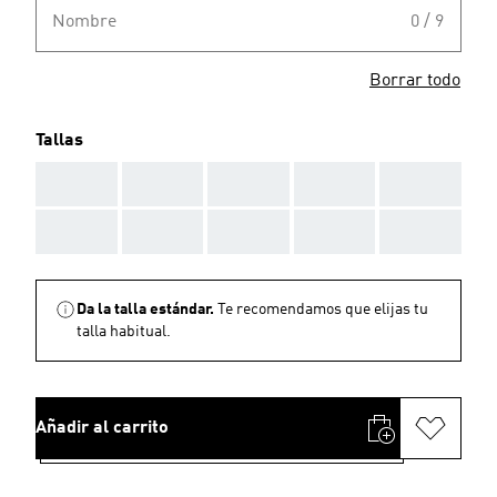
Nombre
0 / 9
Borrar todo
Tallas
AAA
AAA
AAA
AAA
AAA
AAA
AAA
AAA
AAA
AAA
Da la talla estándar.
Te recomendamos que elijas tu
talla habitual.
Añadir al carrito