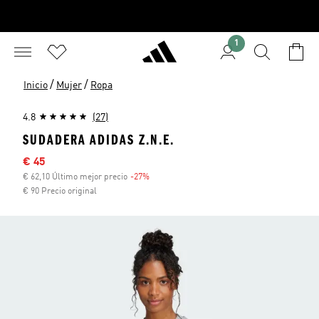
1
/
/
Inicio
Mujer
Ropa
4.8
(27)
SUDADERA ADIDAS Z.N.E.
Precio rebajado
€ 45
€ 62,10 Último mejor precio
-27%
Descuento
€ 90 Precio original