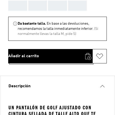
AAA
AAA
AAA
AAA
Da bastante talla.
En base a las devoluciones,
recomendamos la talla inmediatamente inferior.
(Si
normalmente llevas la talla M, pide S)
Añadir al carrito
Descripción
UN PANTALÓN DE GOLF AJUSTADO CON
CINTURA SELLADA DE TALLE ALTO QUE TE