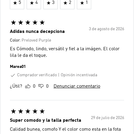
5
4
3
2
1
3 de agosto de 2026
Adidas nunca decepciona
Color:
Preloved Purple
Es Cómodo, lindo, versátil y fiel a la imágen. El color
lila le da el toque.
Marea01
Comprador verificado
Opinión incentivada
¿Útil?
0
0
Denunciar comentario
29 de julio de 2026
Super comodo y la talla perfecta
Calidad bunea, comofo Y el color como esta en la fota