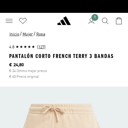
1
/
/
Inicio
Mujer
Ropa
4.8
(127)
PANTALÓN CORTO FRENCH TERRY 3 BANDAS
Precio actual
€ 24,80
€ 24 Último mejor precio
€ 40 Precio original