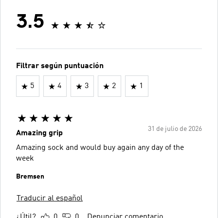
3.5
Filtrar según puntuación
5
4
3
2
1
31 de julio de 2026
Amazing grip
Amazing sock and would buy again any day of the
week
Bremsen
Traducir al español
¿Útil?
0
0
Denunciar comentario