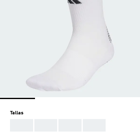
Tallas
AAA
AAA
AAA
AAA