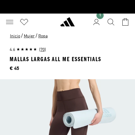
1
/
/
Inicio
Mujer
Ropa
4.6
(70)
MALLAS LARGAS ALL ME ESSENTIALS
Precio
€ 45