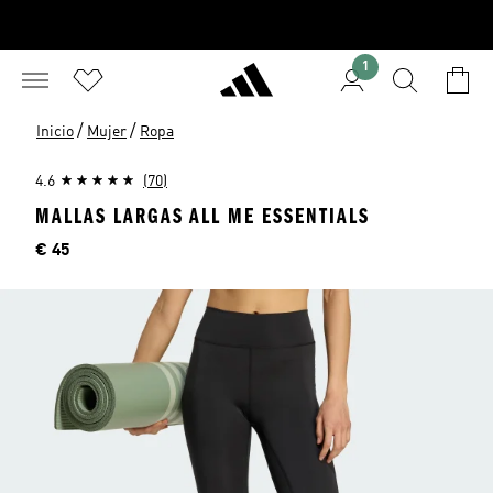
1
/
/
Inicio
Mujer
Ropa
4.6
(70)
MALLAS LARGAS ALL ME ESSENTIALS
Precio
€ 45