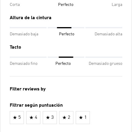
Corta
Perfecto
Larga
Altura de la cintura
Demasiado baja
Perfecto
Demasiado alta
Tacto
Demasiado fino
Perfecto
Demasiado grueso
Filter reviews by
Filtrar según puntuación
5
4
3
2
1