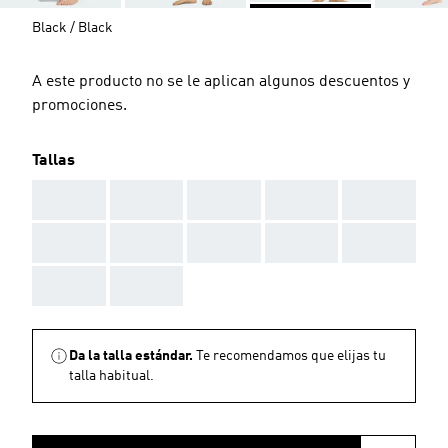
Black / Black
A este producto no se le aplican algunos descuentos y
promociones.
Tallas
AAA
AAA
AAA
AAA
AAA
AAA
AAA
AAA
AAA
AAA
AAA
AAA
Da la talla estándar.
Te recomendamos que elijas tu
talla habitual.