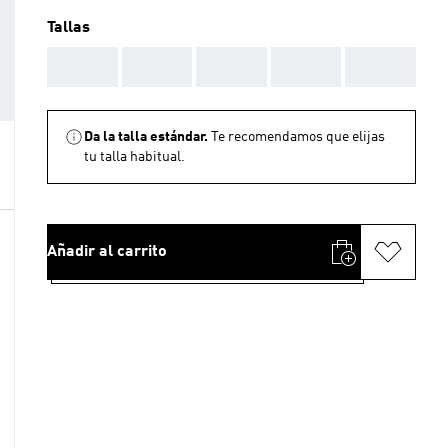
Tallas
AAA
AAA
AAA
AAA
AAA
Da la talla estándar.
Te recomendamos que elijas
tu talla habitual.
Añadir al carrito