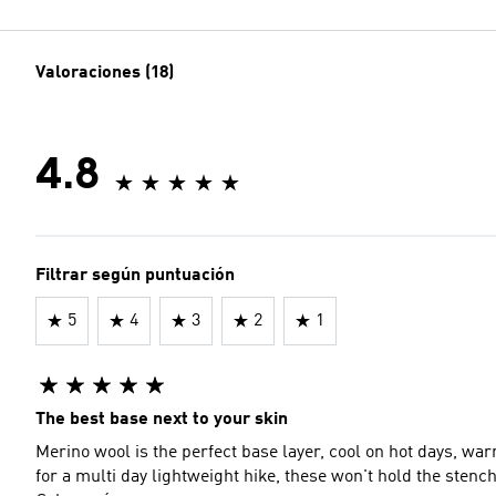
Valoraciones (18)
4.8
Filtrar según puntuación
5
4
3
2
1
The best base next to your skin
Merino wool is the perfect base layer, cool on hot days, war
for a multi day lightweight hike, these won't hold the stench