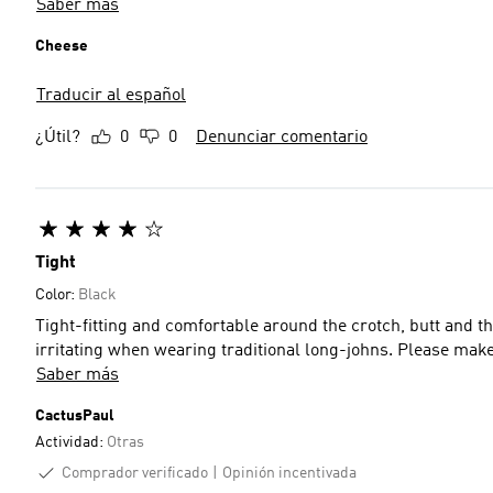
Saber más
Cheese
Traducir al español
¿Útil?
0
0
Denunciar comentario
Tight
Color:
Black
Tight-fitting and comfortable around the crotch, butt and thighs. Doesn’t force its way between the buttock
irritating when wearing 
Saber más
CactusPaul
Actividad:
Otras
Comprador verificado
Opinión incentivada