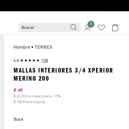
1
Hombre • TERREX
4.8
(18)
MALLAS INTERIORES 3/4 XPERIOR
MERINO 200
Precio rebajado
€ 40
€ 45 Último mejor precio
-11%
Descuento
€ 100 Precio original
Black