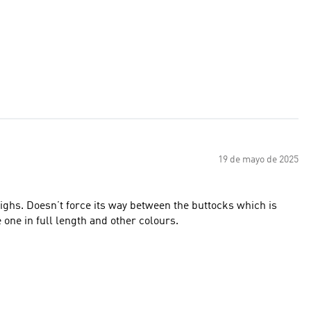
19 de mayo de 2025
s which is
traditional long-johns. Please make one in full length and other colours.