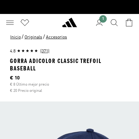
1
/
/
Inicio
Originals
Accesorios
4.8
(371)
GORRA ADICOLOR CLASSIC TREFOIL
BASEBALL
Precio actual
€ 10
€ 8 Último mejor precio
€ 20 Precio original