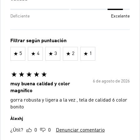
Deficiente
Excelente
Filtrar según puntuación
5
4
3
2
1
6 de agosto de 2026
muy buena calidad y color
magnífico
gorra robusta y ligera a la vez , tela de calidad 6 color
bonito
Àlexhj
¿Útil?
0
0
Denunciar comentario