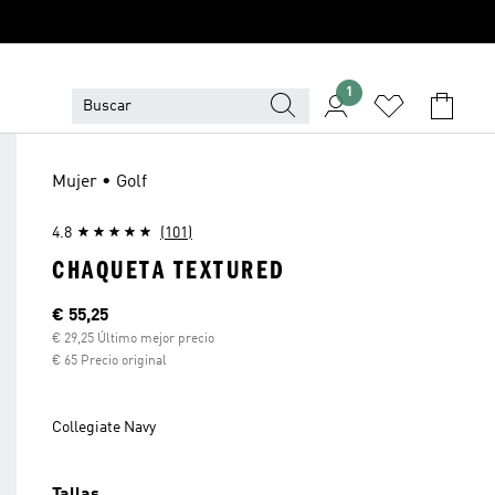
1
Mujer • Golf
4.8
(101)
CHAQUETA TEXTURED
Precio actual
€ 55,25
€ 29,25 Último mejor precio
€ 65 Precio original
Collegiate Navy