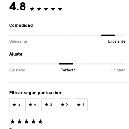
4.8
Comodidad
Deficiente
Excelente
Ajuste
Ajustado
Perfecto
Holgado
Filtrar según puntuación
5
4
3
2
1