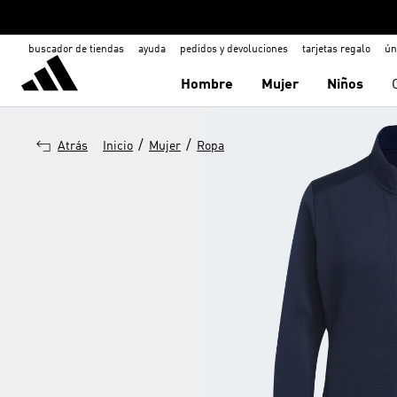
buscador de tiendas
ayuda
pedidos y devoluciones
tarjetas regalo
ún
Hombre
Mujer
Niños
/
/
Atrás
Inicio
Mujer
Ropa