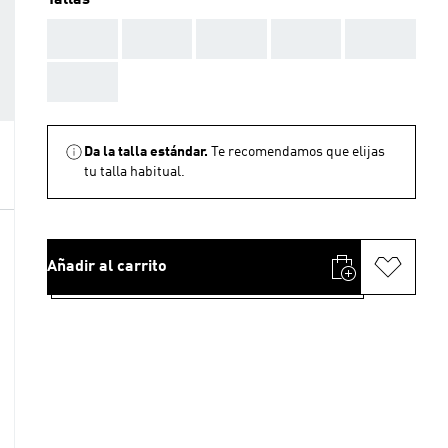
Tallas
AAA
AAA
AAA
AAA
AAA
AAA
Da la talla estándar.
Te recomendamos que elijas
tu talla habitual.
Añadir al carrito