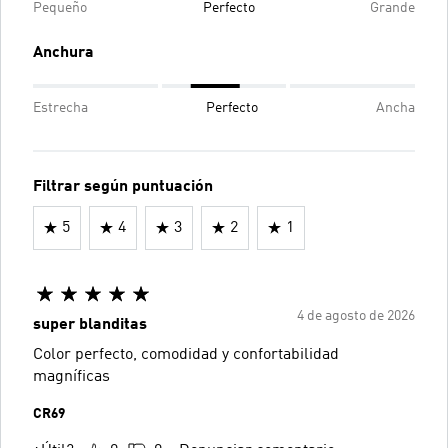
Pequeño
Perfecto
Grande
Anchura
Estrecha
Perfecto
Ancha
Filtrar según puntuación
5
4
3
2
1
4 de agosto de 2026
super blanditas
Color perfecto, comodidad y confortabilidad
magníficas
CR69