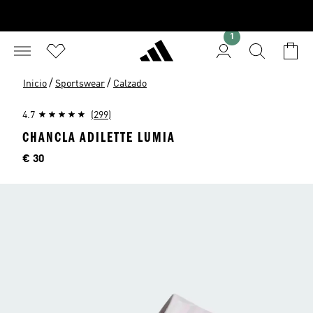
1
/
/
Inicio
Sportswear
Calzado
4.7
(299)
CHANCLA ADILETTE LUMIA
Precio
€ 30