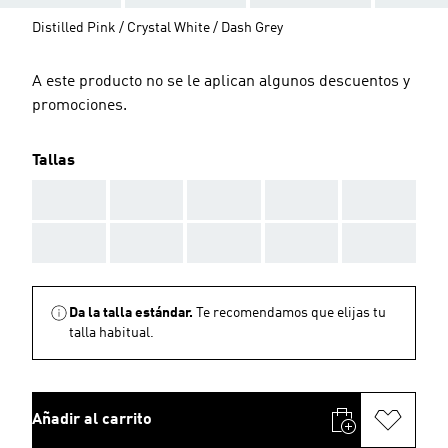
Distilled Pink / Crystal White / Dash Grey
A este producto no se le aplican algunos descuentos y
promociones.
Tallas
AAA
AAA
AAA
AAA
AAA
AAA
AAA
AAA
AAA
AAA
Da la talla estándar.
Te recomendamos que elijas tu
talla habitual.
Añadir al carrito