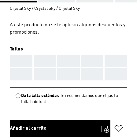
Crystal Sky / Crystal Sky / Crystal Sky
A este producto no se le aplican algunos descuentos y
promociones.
Tallas
AAA
AAA
AAA
AAA
AAA
AAA
AAA
AAA
AAA
AAA
Da la talla estándar.
Te recomendamos que elijas tu
talla habitual.
Añadir al carrito