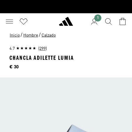
1
/
/
Inicio
Hombre
Calzado
4.7
(299)
CHANCLA ADILETTE LUMIA
Precio
€ 30