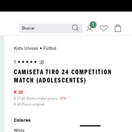
1
Kids Unisex • Fútbol
5
(3)
CAMISETA TIRO 24 COMPETITION
MATCH (ADOLESCENTES)
Precio rebajado
€ 20
€ 27,60 Último mejor precio
-27%
Descuento
€ 40 Precio original
Colores
White