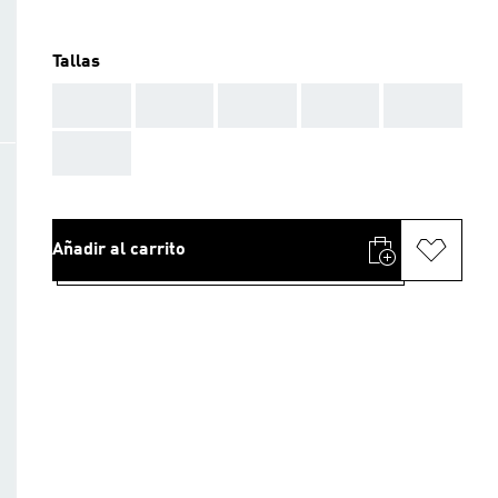
Tallas
AAA
AAA
AAA
AAA
AAA
AAA
Añadir al carrito