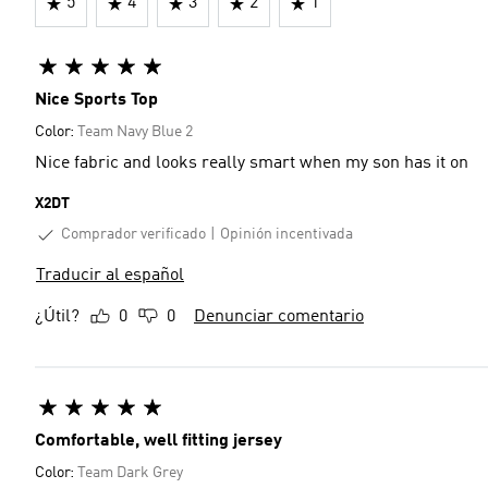
5
4
3
2
1
Nice Sports Top
Color:
Team Navy Blue 2
Nice fabric and looks really smart when my son has it on
X2DT
Comprador verificado
Opinión incentivada
Traducir al español
¿Útil?
0
0
Denunciar comentario
Comfortable, well fitting jersey
Color:
Team Dark Grey