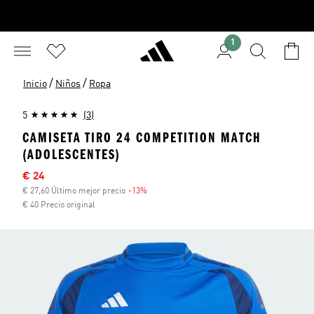
1
/
/
Inicio
Niños
Ropa
5
(3)
CAMISETA TIRO 24 COMPETITION MATCH
(ADOLESCENTES)
Precio rebajado
€ 24
€ 27,60 Último mejor precio
-13%
Descuento
€ 40 Precio original