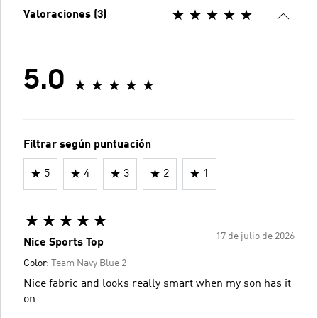
Valoraciones (3)
5.0
Filtrar según puntuación
5
4
3
2
1
17 de julio de 2026
Nice Sports Top
Color:
Team Navy Blue 2
Nice fabric and looks really smart when my son has it
on