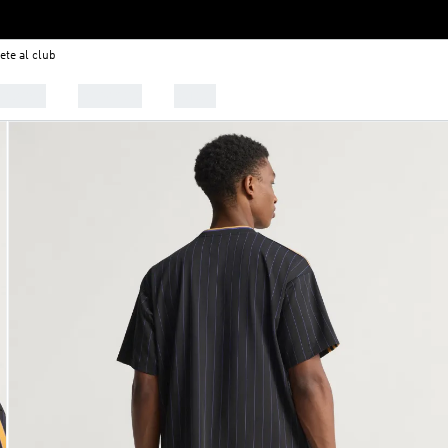
ete al club
alzado
Deportes
Outlet