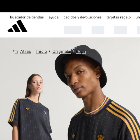
buscador de tiendas
ayuda
pedidos y devoluciones
tarjetas regalo
ún
Hombre
Mujer
Niños
C
/
/
Atrás
Inicio
Originals
Ropa