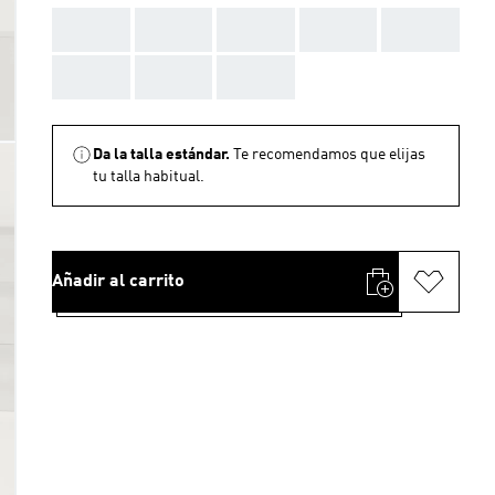
AAA
AAA
AAA
AAA
AAA
AAA
AAA
AAA
Da la talla estándar.
Te recomendamos que elijas
tu talla habitual.
Añadir al carrito