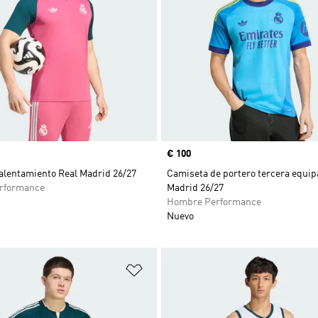
Precio
€ 100
alentamiento Real Madrid 26/27
Camiseta de portero tercera equip
rformance
Madrid 26/27
Hombre Performance
Nuevo
sta de deseos
Añadir a la lista de deseos