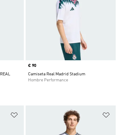
Precio
€ 90
 REAL
Camiseta Real Madrid Stadium
Hombre Performance
Añadir a la lista de deseos
Añadir a la