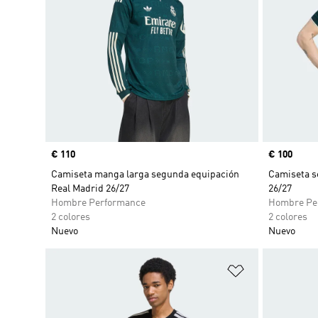
Precio
€ 110
Precio
€ 100
Camiseta manga larga segunda equipación
Camiseta s
Real Madrid 26/27
26/27
Hombre Performance
Hombre Pe
2 colores
2 colores
Nuevo
Nuevo
Añadir a la li