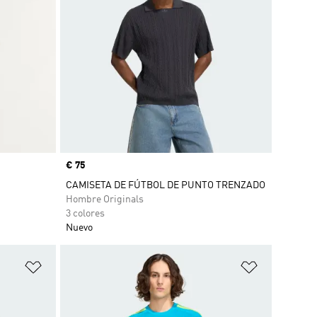
Precio
€ 75
CAMISETA DE FÚTBOL DE PUNTO TRENZADO
Hombre Originals
3 colores
Nuevo
Añadir a la lista de deseos
Añadir a la