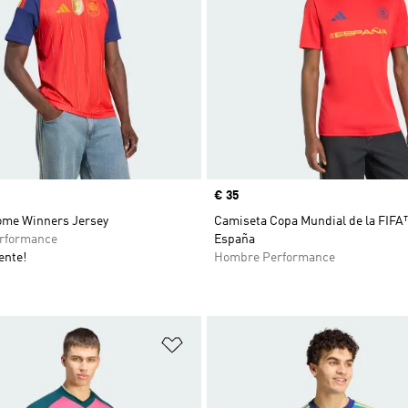
Precio
€ 35
ome Winners Jersey
Camiseta Copa Mundial de la FIFA
rformance
España
ente!
Hombre Performance
sta de deseos
Añadir a la lista de deseos