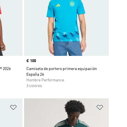
Precio
€ 100
™ 2026
Camiseta de portero primera equipación
España 26
Hombre Performance
3 colores
Añadir a la lista de deseos
Añadir a la