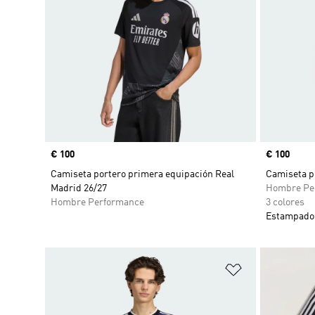
Precio
€ 100
Precio
€ 100
Camiseta portero primera equipación Real
Camiseta p
Madrid 26/27
Hombre Pe
Hombre Performance
3 colores
Estampado 
Añadir a la li