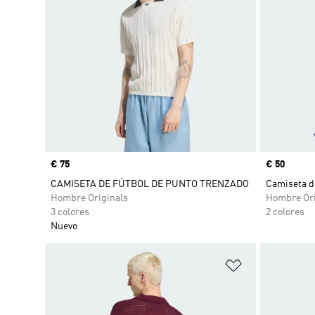
Precio
€ 75
Precio
€ 50
CAMISETA DE FÚTBOL DE PUNTO TRENZADO
Camiseta d
Hombre Originals
Hombre Ori
3 colores
2 colores
Nuevo
Añadir a la li