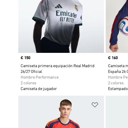
Precio
€ 150
Precio
€ 160
Camiseta primera equipación Real Madrid
Camiseta m
26/27 Oficial
España 26 O
Hombre Performance
Hombre Pe
2 colores
2 colores
Camiseta de jugador
Estampado 
Añadir a la li