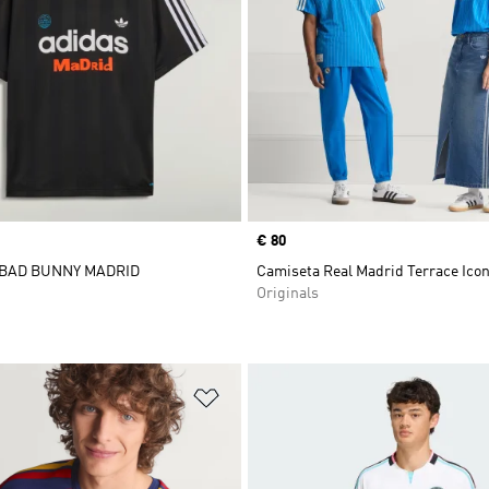
Precio
€ 80
 BAD BUNNY MADRID
Camiseta Real Madrid Terrace Ico
Originals
sta de deseos
Añadir a la lista de deseos