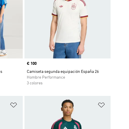
Precio
€ 100
ns
Camiseta segunda equipación España 26
Hombre Performance
3 colores
Añadir a la lista de deseos
Añadir a la