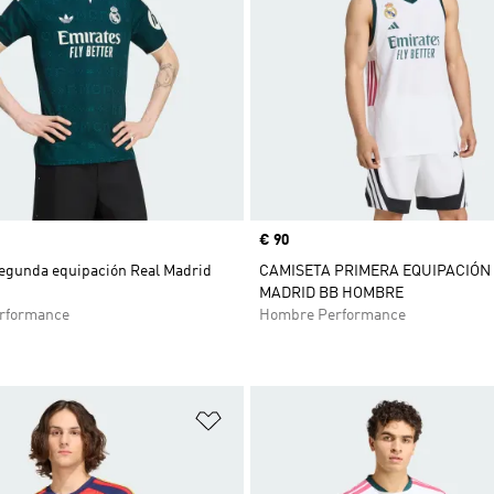
Precio
€ 90
egunda equipación Real Madrid
CAMISETA PRIMERA EQUIPACIÓN
MADRID BB HOMBRE
rformance
Hombre Performance
sta de deseos
Añadir a la lista de deseos