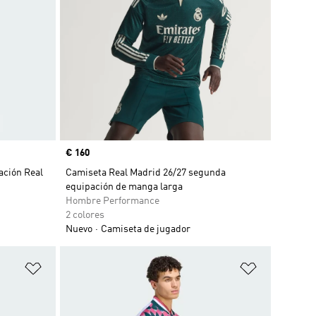
Precio
€ 160
ación Real
Camiseta Real Madrid 26/27 segunda
equipación de manga larga
Hombre Performance
2 colores
Nuevo
Camiseta de jugador
Añadir a la lista de deseos
Añadir a la