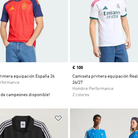
Precio
€ 100
rimera equipación España 26
Camiseta primera equipación Real
rformance
26/27
Hombre Performance
de campeones disponible!
2 colores
sta de deseos
Añadir a la lista de deseos