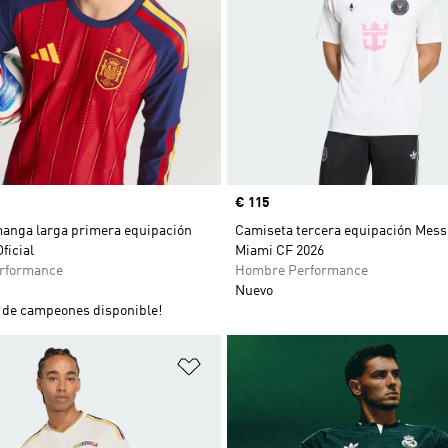
Precio
€ 115
anga larga primera equipación
Camiseta tercera equipación Messi
ficial
Miami CF 2026
rformance
Hombre Performance
Nuevo
de campeones disponible!
sta de deseos
Añadir a la lista de deseos