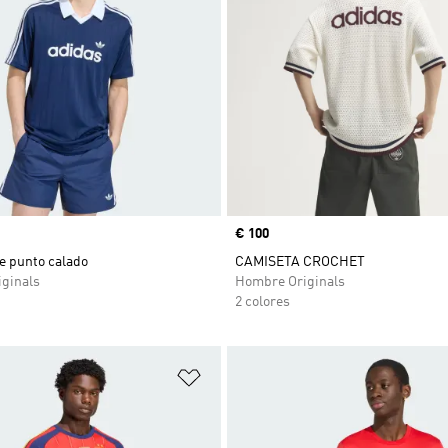
Precio
€ 100
e punto calado
CAMISETA CROCHET
ginals
Hombre Originals
2 colores
sta de deseos
Añadir a la lista de deseos