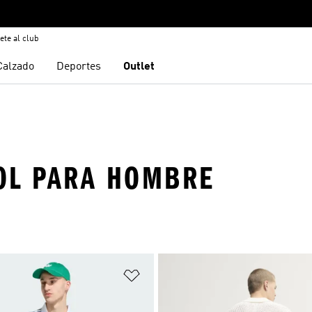
ete al club
Calzado
Deportes
Outlet
OL PARA HOMBRE
sta de deseos
Añadir a la lista de deseos