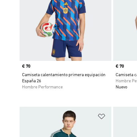
Precio
€ 70
Precio
€ 70
Camiseta calentamiento primera equipación
Camiseta c
España 26
Hombre Pe
Hombre Performance
Nuevo
Añadir a la li