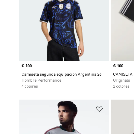
Precio
€ 100
Precio
€ 100
Camiseta segunda equipación Argentina 26
CAMISETA
Hombre Performance
Originals
4 colores
2 colores
Añadir a la li