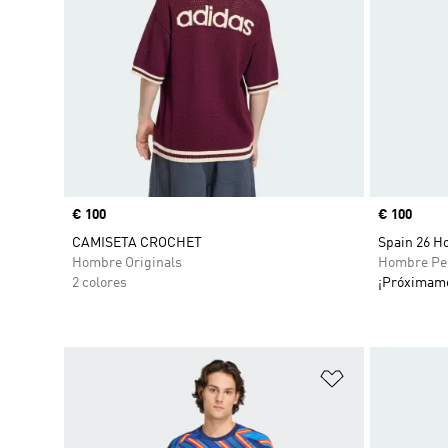
Precio
€ 100
Precio
€ 100
CAMISETA CROCHET
Spain 26 H
Hombre Originals
Hombre Pe
2 colores
¡Próximam
Añadir a la li