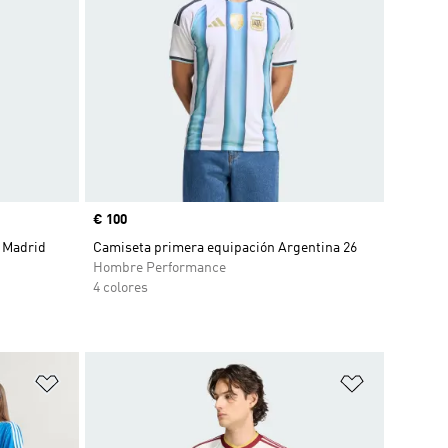
Precio
€ 100
 Madrid
Camiseta primera equipación Argentina 26
Hombre Performance
4 colores
Añadir a la lista de deseos
Añadir a la