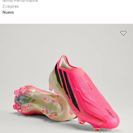
Niños Performance
2 colores
Nuevo
Añ