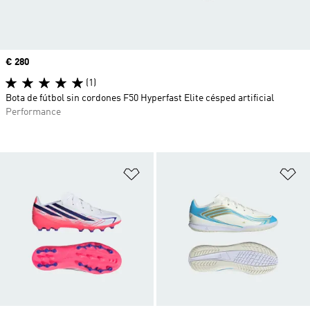
Precio
€ 280
(1)
Bota de fútbol sin cordones F50 Hyperfast Elite césped artificial
Performance
Añadir a la lista de deseos
Añ