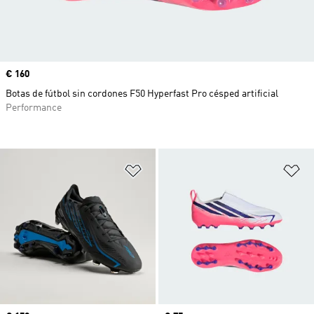
Precio
€ 160
Botas de fútbol sin cordones F50 Hyperfast Pro césped artificial
Performance
Añadir a la lista de deseos
Añ