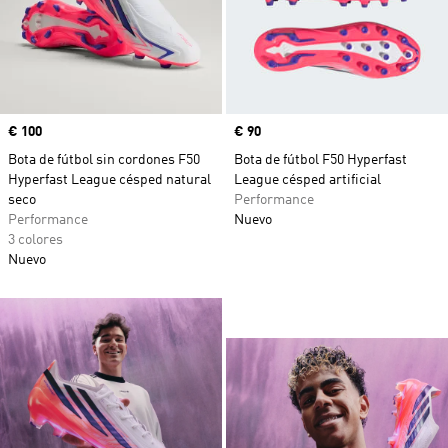
Precio
€ 100
Precio
€ 90
Bota de fútbol sin cordones F50
Bota de fútbol F50 Hyperfast
Hyperfast League césped natural
League césped artificial
seco
Performance
Performance
Nuevo
3 colores
Nuevo