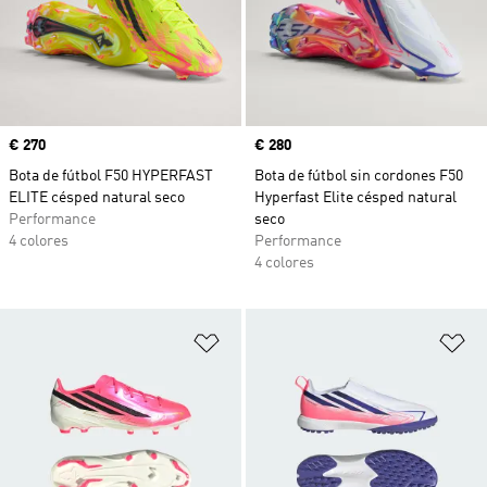
Precio
€ 270
Precio
€ 280
Bota de fútbol F50 HYPERFAST
Bota de fútbol sin cordones F50
ELITE césped natural seco
Hyperfast Elite césped natural
Performance
seco
4 colores
Performance
4 colores
Añadir a la lista de deseos
Añ