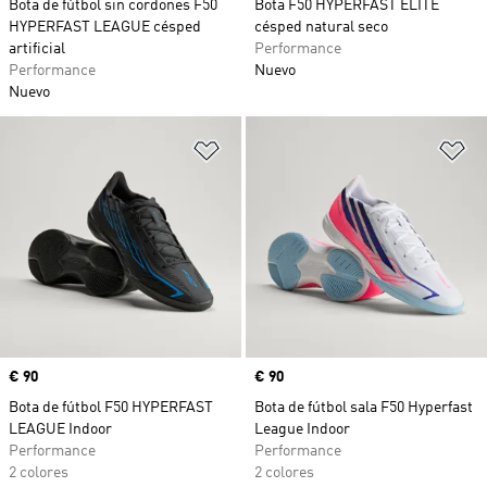
Bota de fútbol sin cordones F50
Bota F50 HYPERFAST ELITE
HYPERFAST LEAGUE césped
césped natural seco
artificial
Performance
Performance
Nuevo
Nuevo
Añadir a la lista de deseos
Añ
Precio
€ 90
Precio
€ 90
Bota de fútbol F50 HYPERFAST
Bota de fútbol sala F50 Hyperfast
LEAGUE Indoor
League Indoor
Performance
Performance
2 colores
2 colores