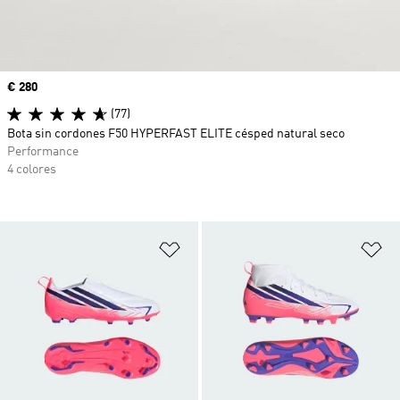
Precio
€ 280
(77)
Bota sin cordones F50 HYPERFAST ELITE césped natural seco
Performance
4 colores
Añadir a la lista de deseos
Añ