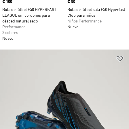
Precio
€ 100
Precio
€ 50
Bota de fútbol F50 HYPERFAST
Bota de fútbol sala F50 Hyperfast
LEAGUE sin cordones para
Club para niños
césped natural seco
Niños Performance
Performance
Nuevo
3 colores
Nuevo
Añ