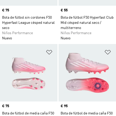
Precio
€ 75
Precio
€ 55
Bota de fútbol sin cordones F50
Bota de fútbol F50 Hyperfast Club
Hyperfast League césped natural
Mid césped natural seco /
seco
multiterreno
Niños Performance
Niños Performance
Nuevo
Nuevo
Añadir a la lista de deseos
Añ
Precio
€ 75
Precio
€ 95
Bota de fútbol de media caña F50
Bota de fútbol de media caña F50