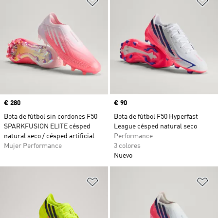
Precio
€ 280
Precio
€ 90
Bota de fútbol sin cordones F50
Bota de fútbol F50 Hyperfast
SPARKFUSION ELITE césped
League césped natural seco
natural seco / césped artificial
Performance
Mujer Performance
3 colores
Nuevo
Añadir a la lista de deseos
Añ