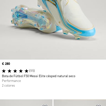
Precio
€ 280
(11)
Bota de Fútbol F50 Messi Elite césped natural seco
Performance
2 colores
Añadir a la lista de deseos
Añ