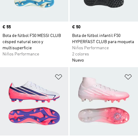
Precio
€ 55
Precio
€ 50
Bota de fútbol F50 MESSI CLUB
Bota de fútbol infantil F50
césped natural seco y
HYPERFAST CLUB para moqueta
multisuperficie
Niños Performance
Niños Performance
2 colores
Nuevo
Añadir a la lista de deseos
Añ