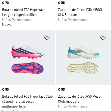
Precio
€ 70
Precio
€ 55
Bota de fútbol F50 Hyperfast
Zapatilla de fútbol F50 MESSI
League césped artificial
CLUB Indoor
Niños Performance
Niños Performance
Nuevo
Añadir a la lista de deseos
Añ
Precio
€ 50
Precio
€ 55
Bota de fútbol F50 Hyperfast Club
Zapatilla de fútbol F50 Messi
césped natural seco /
Club moqueta
multisuperficie
Niños Performance