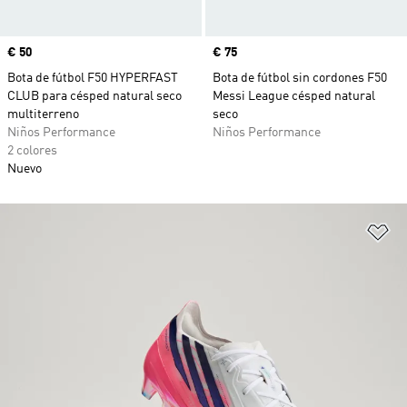
Precio
€ 50
Precio
€ 75
Bota de fútbol F50 HYPERFAST
Bota de fútbol sin cordones F50
CLUB para césped natural seco
Messi League césped natural
multiterreno
seco
Niños Performance
Niños Performance
2 colores
Nuevo
Añ