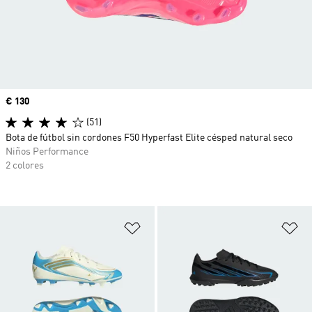
Precio
€ 130
(51)
Bota de fútbol sin cordones F50 Hyperfast Elite césped natural seco
Niños Performance
2 colores
Añadir a la lista de deseos
Añ