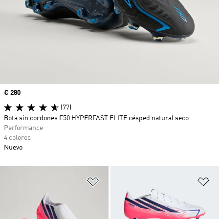
Precio
€ 280
(77)
Bota sin cordones F50 HYPERFAST ELITE césped natural seco
Performance
4 colores
Nuevo
Añadir a la lista de deseos
Añ