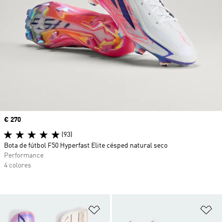
Precio
€ 270
(93)
Bota de fútbol F50 Hyperfast Elite césped natural seco
Performance
4 colores
Añadir a la lista de deseos
Añ