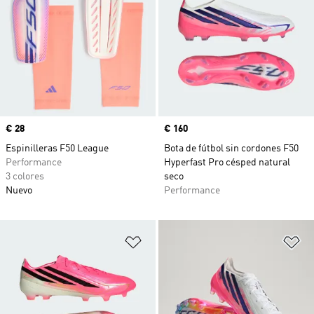
Precio
€ 28
Precio
€ 160
Espinilleras F50 League
Bota de fútbol sin cordones F50
Performance
Hyperfast Pro césped natural
3 colores
seco
Nuevo
Performance
Añadir a la lista de deseos
Añ