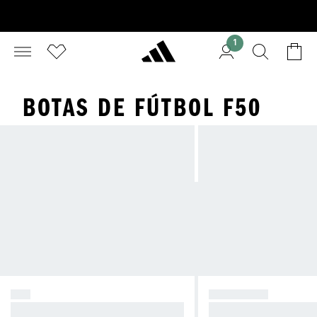
1
BOTAS DE FÚTBOL F50
F50
PREDATOR
Provoca el caos.
Toma el control.