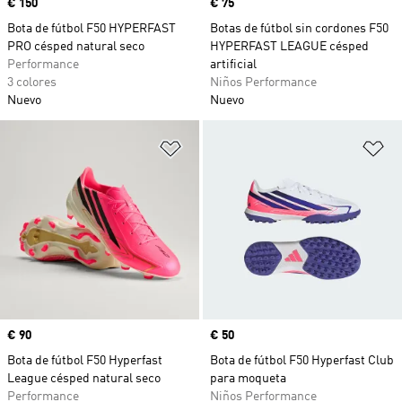
Precio
€ 150
Precio
€ 75
Bota de fútbol F50 HYPERFAST
Botas de fútbol sin cordones F50
PRO césped natural seco
HYPERFAST LEAGUE césped
Performance
artificial
3 colores
Niños Performance
Nuevo
Nuevo
Añadir a la lista de deseos
Añ
Precio
€ 90
Precio
€ 50
Bota de fútbol F50 Hyperfast
Bota de fútbol F50 Hyperfast Club
League césped natural seco
para moqueta
Performance
Niños Performance