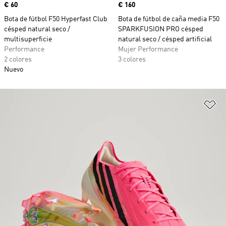
Precio
€ 60
Precio
€ 160
Bota de fútbol F50 Hyperfast Club
Bota de fútbol de caña media F50
césped natural seco /
SPARKFUSION PRO césped
multisuperficie
natural seco / césped artificial
Performance
Mujer Performance
2 colores
3 colores
Nuevo
Añ