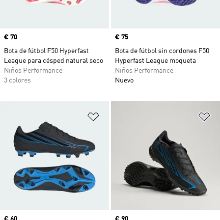
Precio
€ 70
Precio
€ 75
Bota de fútbol F50 Hyperfast
Bota de fútbol sin cordones F50
League para césped natural seco
Hyperfast League moqueta
Niños Performance
Niños Performance
3 colores
Nuevo
Añadir a la lista de deseos
Añ
Precio
€ 60
Precio
€ 90