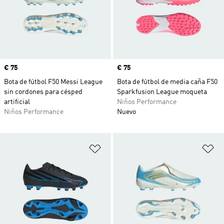
Precio
€ 75
Precio
€ 75
Bota de fútbol F50 Messi League
Bota de fútbol de media caña F50
sin cordones para césped
Sparkfusion League moqueta
artificial
Niños Performance
Niños Performance
Nuevo
Añadir a la lista de deseos
Añ