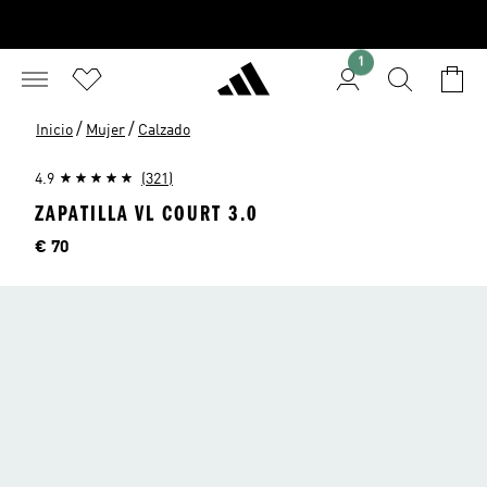
1
/
/
Inicio
Mujer
Calzado
4.9
(321)
ZAPATILLA VL COURT 3.0
Precio
€ 70