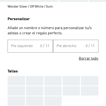
Wonder Silver / Off White / Gum
Personalizar
Añade un nombre o número para personalizar tu/s
adidas o crear el regalo perfecto.
Pie izquierdo
0 / 11
Pie derecho
0 / 11
Borrar todo
Tallas
AAA
AAA
AAA
AAA
AAA
AAA
AAA
AAA
AAA
AAA
AAA
AAA
AAA