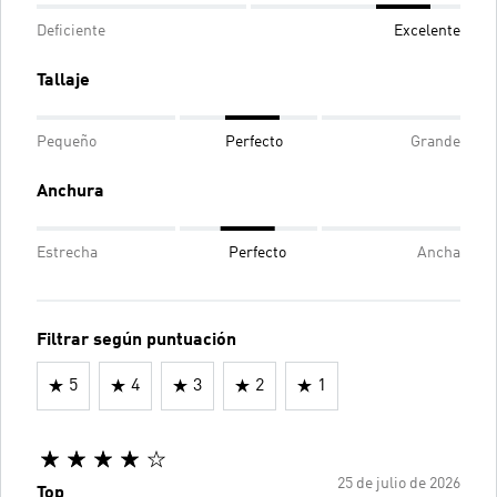
Deficiente
Excelente
Tallaje
Pequeño
Perfecto
Grande
Anchura
Estrecha
Perfecto
Ancha
Filtrar según puntuación
5
4
3
2
1
25 de julio de 2026
Top