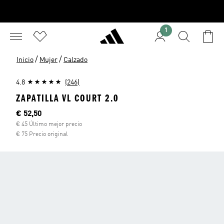
1
/
/
Inicio
Mujer
Calzado
4.8
(246)
ZAPATILLA VL COURT 2.0
Precio actual
€ 52,50
€ 45 Último mejor precio
€ 75 Precio original