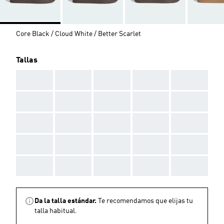
Core Black / Cloud White / Better Scarlet
Tallas
AAA
AAA
AAA
AAA
AAA
AAA
AAA
AAA
AAA
AAA
AAA
AAA
AAA
AAA
AAA
AAA
AAA
AAA
AAA
AAA
AAA
AAA
AAA
AAA
AAA
Da la talla estándar.
Te recomendamos que elijas tu
talla habitual.