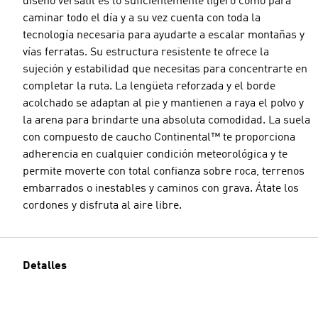
diseño versátil es lo suficientemente ligero como para
caminar todo el día y a su vez cuenta con toda la
tecnología necesaria para ayudarte a escalar montañas y
vías ferratas. Su estructura resistente te ofrece la
sujeción y estabilidad que necesitas para concentrarte en
completar la ruta. La lengüeta reforzada y el borde
acolchado se adaptan al pie y mantienen a raya el polvo y
la arena para brindarte una absoluta comodidad. La suela
con compuesto de caucho Continental™ te proporciona
adherencia en cualquier condición meteorológica y te
permite moverte con total confianza sobre roca, terrenos
embarrados o inestables y caminos con grava. Átate los
cordones y disfruta al aire libre.
Detalles