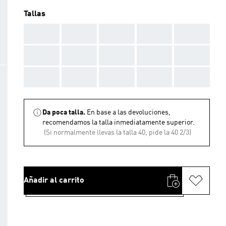
Tallas
AAA
AAA
AAA
AAA
AAA
AAA
AAA
AAA
AAA
AAA
AAA
AAA
AAA
AAA
AAA
Da poca talla.
En base a las devoluciones,
recomendamos la talla inmediatamente superior.
(Si normalmente llevas la talla 40, pide la 40 2/3)
Añadir al carrito