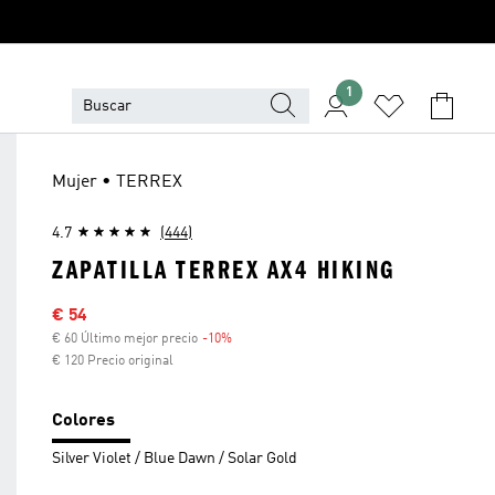
1
Mujer • TERREX
4.7
(444)
ZAPATILLA TERREX AX4 HIKING
Precio rebajado
€ 54
€ 60 Último mejor precio
-10%
Descuento
€ 120 Precio original
Colores
Silver Violet / Blue Dawn / Solar Gold