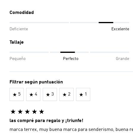
Comodidad
Deficiente
Excelente
Tallaje
Pequeño
Perfecto
Grande
Filtrar según puntuación
5
4
3
2
1
las compré para regalo y ¡triunfe!
marca terrex, muy buena marca para senderismo, buena rel