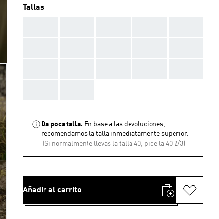
Tallas
AAA
AAA
AAA
AAA
AAA
AAA
AAA
AAA
AAA
AAA
AAA
AAA
AAA
AAA
AAA
AAA
AAA
Da poca talla.
En base a las devoluciones,
recomendamos la talla inmediatamente superior.
(Si normalmente llevas la talla 40, pide la 40 2/3)
Añadir al carrito