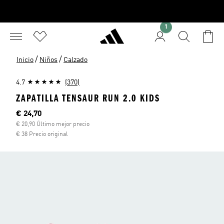
1
/
/
Inicio
Niños
Calzado
4.7
(370)
ZAPATILLA TENSAUR RUN 2.0 KIDS
Precio actual
€ 24,70
€ 20,90 Último mejor precio
€ 38 Precio original