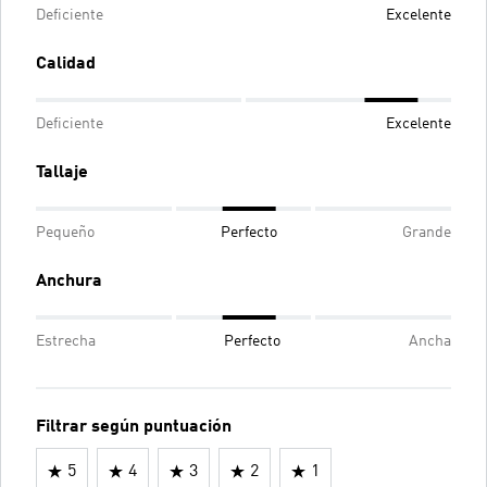
Deficiente
Excelente
Calidad
Deficiente
Excelente
Tallaje
Pequeño
Perfecto
Grande
Anchura
Estrecha
Perfecto
Ancha
Filtrar según puntuación
5
4
3
2
1