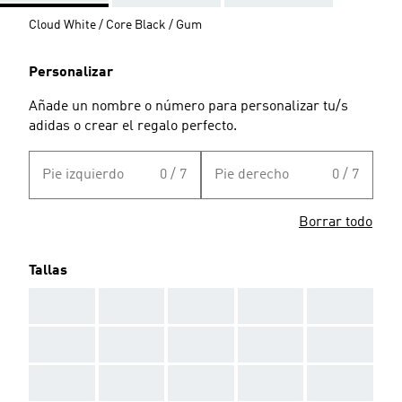
Cloud White / Core Black / Gum
Personalizar
Añade un nombre o número para personalizar tu/s
adidas o crear el regalo perfecto.
Pie izquierdo
0 / 7
Pie derecho
0 / 7
Borrar todo
Tallas
AAA
AAA
AAA
AAA
AAA
AAA
AAA
AAA
AAA
AAA
AAA
AAA
AAA
AAA
AAA