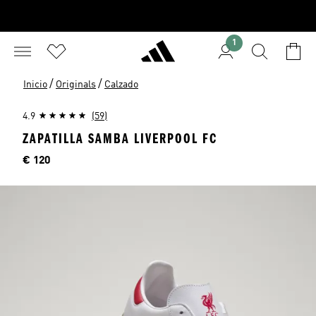
1
/
/
Inicio
Originals
Calzado
4.9
(59)
ZAPATILLA SAMBA LIVERPOOL FC
Precio
€ 120