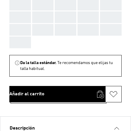
AAA
AAA
AAA
AAA
AAA
AAA
AAA
AAA
AAA
AAA
AAA
AAA
AAA
AAA
AAA
AAA
Da la talla estándar.
Te recomendamos que elijas tu
talla habitual.
Añadir al carrito
Descripción