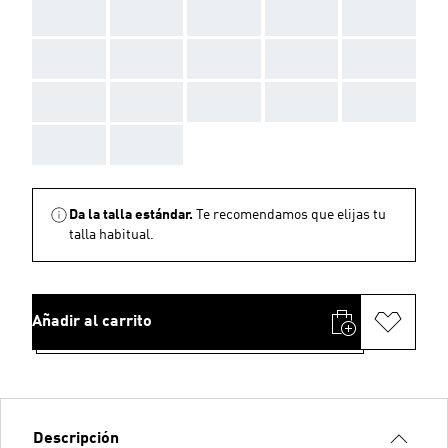
AAA
AAA
AAA
AAA
AAA
AAA
AAA
AAA
AAA
AAA
AAA
AAA
AAA
AAA
AAA
AAA
AAA
Da la talla estándar.
Te recomendamos que elijas tu
talla habitual.
Añadir al carrito
Descripción