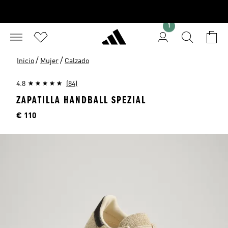
1
/
/
Inicio
Mujer
Calzado
4.8
(84)
ZAPATILLA HANDBALL SPEZIAL
Precio
€ 110