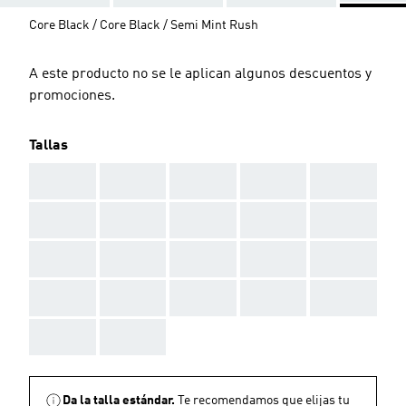
Core Black / Core Black / Semi Mint Rush
A este producto no se le aplican algunos descuentos y
promociones.
Tallas
AAA
AAA
AAA
AAA
AAA
AAA
AAA
AAA
AAA
AAA
AAA
AAA
AAA
AAA
AAA
AAA
AAA
AAA
AAA
AAA
AAA
AAA
Da la talla estándar.
Te recomendamos que elijas tu