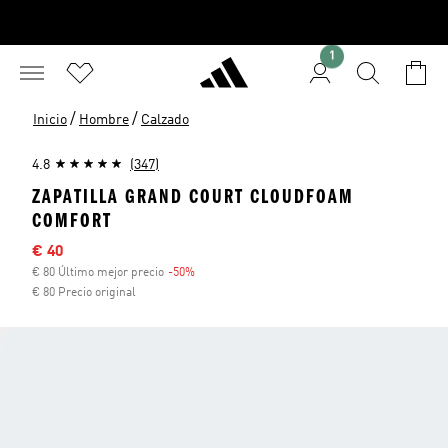
1
/
/
Inicio
Hombre
Calzado
4.8
(347)
ZAPATILLA GRAND COURT CLOUDFOAM
COMFORT
Precio rebajado
€ 40
€ 80 Último mejor precio
-50%
Descuento
€ 80 Precio original