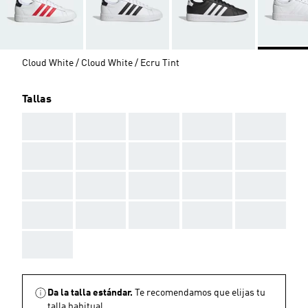
Cloud White / Cloud White / Ecru Tint
Tallas
AAA
AAA
AAA
AAA
AAA
AAA
AAA
AAA
AAA
AAA
AAA
AAA
AAA
AAA
AAA
AAA
AAA
AAA
AAA
AAA
AAA
Da la talla estándar.
Te recomendamos que elijas tu
talla habitual.