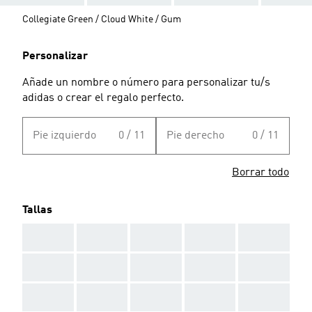
Collegiate Green / Cloud White / Gum
Personalizar
Añade un nombre o número para personalizar tu/s
adidas o crear el regalo perfecto.
Pie izquierdo
0 / 11
Pie derecho
0 / 11
Borrar todo
Tallas
AAA
AAA
AAA
AAA
AAA
AAA
AAA
AAA
AAA
AAA
AAA
AAA
AAA
AAA
AAA