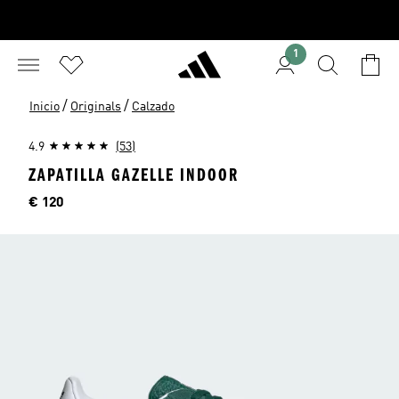
1
/
/
Inicio
Originals
Calzado
4.9
(53)
ZAPATILLA GAZELLE INDOOR
Precio
€ 120