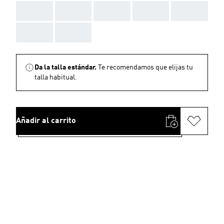
AAA
AAA
AAA
AAA
AAA
AAA
AAA
Da la talla estándar.
Te recomendamos que elijas tu
talla habitual.
Añadir al carrito