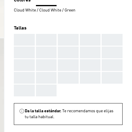
Colores
Cloud White / Cloud White / Green
Tallas
AAA
AAA
AAA
AAA
AAA
AAA
AAA
AAA
AAA
AAA
AAA
AAA
AAA
AAA
AAA
AAA
AAA
AAA
AAA
AAA
AAA
AAA
Da la talla estándar.
Te recomendamos que elijas
tu talla habitual.