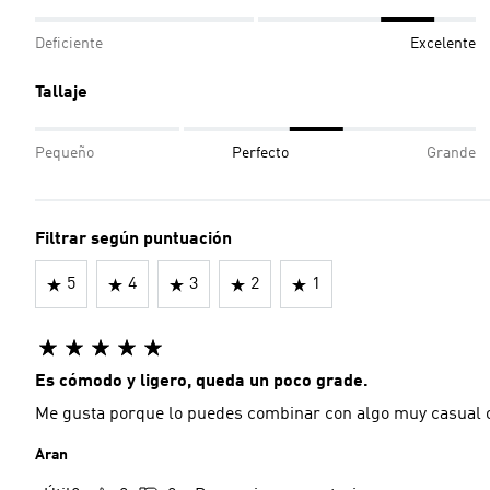
Deficiente
Excelente
Tallaje
Pequeño
Perfecto
Grande
Filtrar según puntuación
5
4
3
2
1
Es cómodo y ligero, queda un poco grade.
Me gusta porque lo puedes combinar con algo muy casual o 
Aran