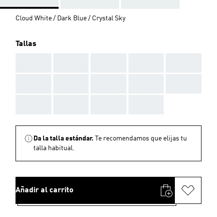
Cloud White / Dark Blue / Crystal Sky
Tallas
AAA
AAA
AAA
AAA
AAA
AAA
AAA
AAA
AAA
AAA
AAA
AAA
AAA
AAA
Da la talla estándar.
Te recomendamos que elijas tu
talla habitual.
Añadir al carrito