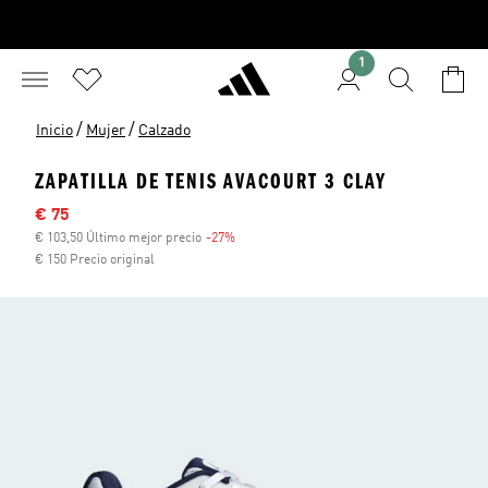
1
/
/
Inicio
Mujer
Calzado
ZAPATILLA DE TENIS AVACOURT 3 CLAY
Precio rebajado
€ 75
€ 103,50 Último mejor precio
-27%
Descuento
€ 150 Precio original