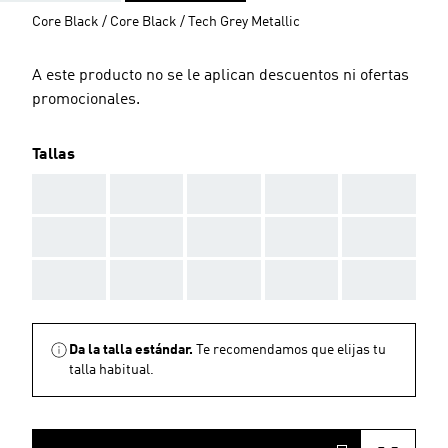
Core Black / Core Black / Tech Grey Metallic
A este producto no se le aplican descuentos ni ofertas
promocionales.
Tallas
AAA
AAA
AAA
AAA
AAA
AAA
AAA
AAA
AAA
AAA
AAA
AAA
AAA
AAA
AAA
Da la talla estándar.
Te recomendamos que elijas tu
talla habitual.