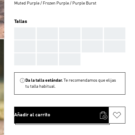
Muted Purple / Frozen Purple / Purple Burst
Tallas
AAA
AAA
AAA
AAA
AAA
AAA
AAA
AAA
AAA
AAA
AAA
AAA
AAA
Da la talla estándar.
Te recomendamos que elijas
tu talla habitual.
Añadir al carrito