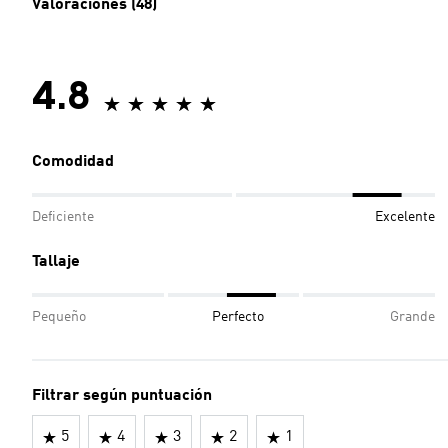
Valoraciones (48)
4.8
Comodidad
Deficiente
Excelente
Tallaje
Pequeño
Perfecto
Grande
Filtrar según puntuación
5
4
3
2
1