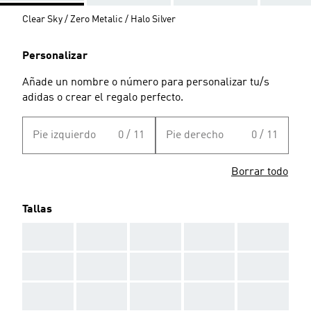
Clear Sky / Zero Metalic / Halo Silver
Personalizar
Añade un nombre o número para personalizar tu/s
adidas o crear el regalo perfecto.
Pie izquierdo
0 / 11
Pie derecho
0 / 11
Borrar todo
Tallas
AAA
AAA
AAA
AAA
AAA
AAA
AAA
AAA
AAA
AAA
AAA
AAA
AAA
AAA
AAA