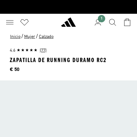
1
/
/
Inicio
Mujer
Calzado
4.6
(77)
ZAPATILLA DE RUNNING DURAMO RC2
Precio
€ 50