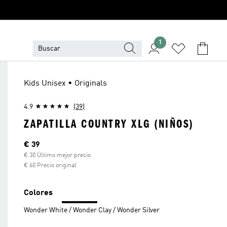
1
Kids Unisex • Originals
4.9
(39)
ZAPATILLA COUNTRY XLG (NIÑOS)
Precio actual
€ 39
€ 30 Último mejor precio
€ 60 Precio original
Colores
Wonder White / Wonder Clay / Wonder Silver