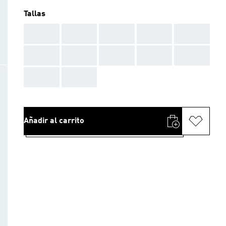
Tallas
AAA
AAA
AAA
AAA
AAA
AAA
AAA
AAA
AAA
AAA
AAA
AAA
Añadir al carrito