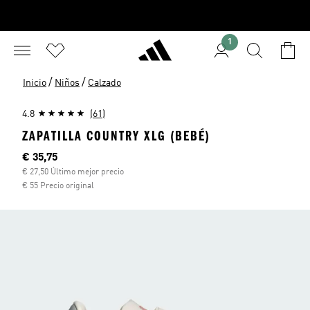
1
/
/
Inicio
Niños
Calzado
4.8
(61)
ZAPATILLA COUNTRY XLG (BEBÉ)
Precio actual
€ 35,75
€ 27,50 Último mejor precio
€ 55 Precio original