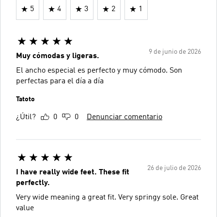
5
4
3
2
1
9 de junio de 2026
Muy cómodas y ligeras.
El ancho especial es perfecto y muy cómodo. Son
perfectas para el día a día
Tatoto
¿Útil?
0
0
Denunciar comentario
26 de julio de 2026
I have really wide feet. These fit
perfectly.
Very wide meaning a great fit. Very springy sole. Great
value