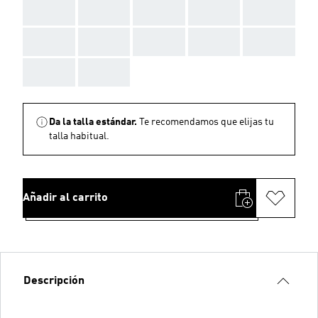
AAA
AAA
AAA
AAA
AAA
AAA
AAA
AAA
AAA
AAA
AAA
AAA
Da la talla estándar.
Te recomendamos que elijas tu
talla habitual.
Añadir al carrito
Descripción