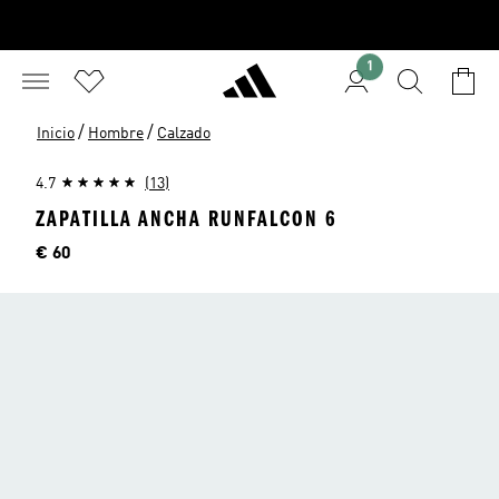
1
/
/
Inicio
Hombre
Calzado
4.7
(13)
ZAPATILLA ANCHA RUNFALCON 6
Precio
€ 60